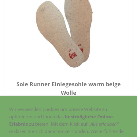
Sole Runner Einlegesohle warm beige
Wolle
18.00 CHF
Wir verwenden Cookies um unsere Website zu
optimieren und Ihnen das
bestmögliche Online-
(Inkl. 8.1 % USt. zzgl.
Versand
)
Erlebnis
zu bieten. Mit dem Klick auf
„Alle erlauben“
erklären Sie sich damit einverstanden. Weiterführende